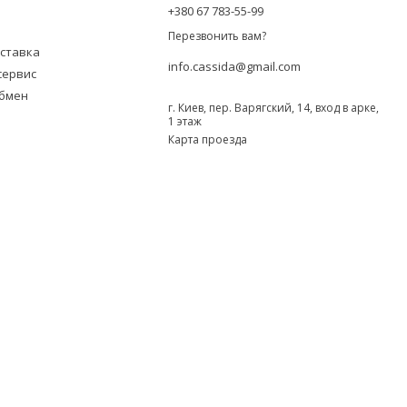
+380 67 783-55-99
Перезвонить вам?
оставка
info.cassida@gmail.com
сервис
обмен
г. Киев, пер. Варягский, 14, вход в арке,
1 этаж
Карта проезда