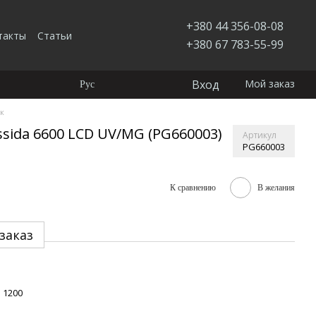
+380 44 356-08-08
такты
Статьи
+380 67 783-55-99
Вход
Мой заказ
Рус
к
sida 6600 LCD UV/MG (PG660003)
Артикул
PG660003
К сравнению
В желания
заказ
1200