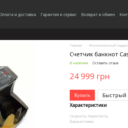
Оплата и доставка
Гарантия и сервис
Возврат и обмен
Кон
Главная
Феноменальный подаро
Счетчик банкнот Cas
В наличии
Оставить отзыв
24 999 грн
Быстрый 
Купить
Характеристики
Скорость пересчета,
банкнот/мин