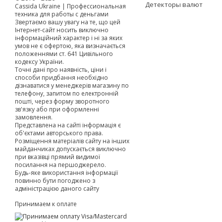
Детекторы валют
Cassida Ukraine | Профессиональная
техника для работы с деньгами
Звертаємо вашу увагу на те, що цей
Інтернет-сайт носить виключно
інформаційний характер і ні за яких
умов не є офертою, яка визначається
положеннями ст. 641 Цивільного
кодексу України.
Точні дані про наявність, ціни і
способи придбання необхідно
дізнаватися у менеджерів магазину по
телефону, запитом по електронній
пошті, через форму зворотного
зв'язку або при оформленні
замовлення.
Представлена на сайті інформація є
об'єктами авторського права.
Розміщення матеріалів сайту на інших
майданчиках допускається виключно
при вказівці прямий видимої
посилання на першоджерело.
Будь-яке використання інформації
повинно бути погоджено з
адміністрацією даного сайту
Принимаем к оплате