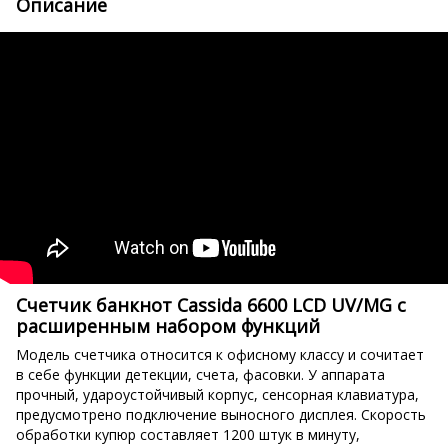
Описание
Счетчик банкнот Cassida 6600 LCD UV/MG с
расширенным набором функций
Модель счетчика относится к офисному классу и сочитает
в себе функции детекции, счета, фасовки. У аппарата
прочный, удароустойчивый корпус, сенсорная клавиатура,
предусмотрено подключение выносного дисплея. Скорость
обработки купюр составляет 1200 штук в минуту,