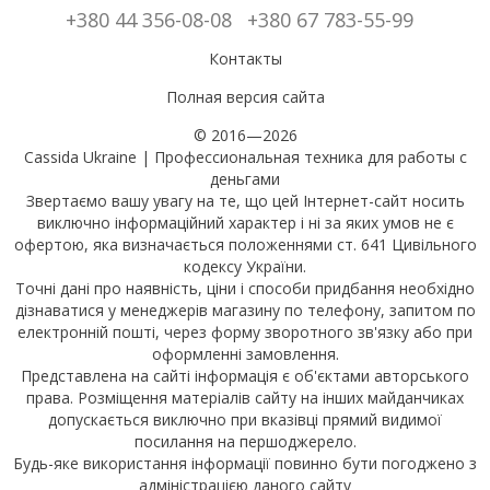
+380 44 356-08-08
+380 67 783-55-99
Контакты
Полная версия сайта
© 2016—2026
Cassida Ukraine | Профессиональная техника для работы с
деньгами
Звертаємо вашу увагу на те, що цей Інтернет-сайт носить
виключно інформаційний характер і ні за яких умов не є
офертою, яка визначається положеннями ст. 641 Цивільного
кодексу України.
Точні дані про наявність, ціни і способи придбання необхідно
дізнаватися у менеджерів магазину по телефону, запитом по
електронній пошті, через форму зворотного зв'язку або при
оформленні замовлення.
Представлена на сайті інформація є об'єктами авторського
права. Розміщення матеріалів сайту на інших майданчиках
допускається виключно при вказівці прямий видимої
посилання на першоджерело.
Будь-яке використання інформації повинно бути погоджено з
адміністрацією даного сайту