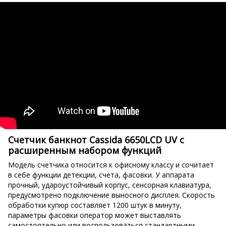
Счетчик банкнот Cassida 6650LCD UV с
расширенным набором функций
Модель счетчика относится к офисному классу и сочитает
в себе функции детекции, счета, фасовки. У аппарата
прочный, удароустойчивый корпус, сенсорная клавиатура,
предусмотрено подключение выносного дисплея. Скорость
обработки купюр составляет 1200 штук в минуту,
параметры фасовки оператор может выставлять
самостоятельно или воспользоваться стандартными