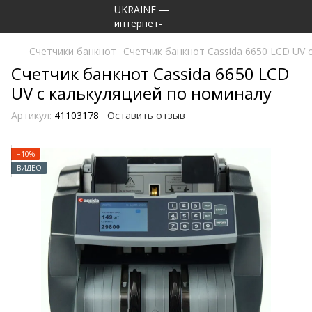
Счетчики банкнот
Счетчик банкнот Cassida 6650 LCD UV 
Счетчик банкнот Cassida 6650 LCD
UV с калькуляцией по номиналу
Артикул:
41103178
Оставить отзыв
−10%
ВИДЕО