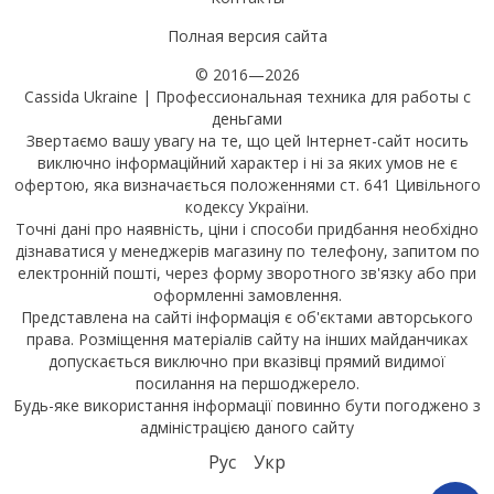
Полная версия сайта
© 2016—2026
Cassida Ukraine | Профессиональная техника для работы с
деньгами
Звертаємо вашу увагу на те, що цей Інтернет-сайт носить
виключно інформаційний характер і ні за яких умов не є
офертою, яка визначається положеннями ст. 641 Цивільного
кодексу України.
Точні дані про наявність, ціни і способи придбання необхідно
дізнаватися у менеджерів магазину по телефону, запитом по
електронній пошті, через форму зворотного зв'язку або при
оформленні замовлення.
Представлена на сайті інформація є об'єктами авторського
права. Розміщення матеріалів сайту на інших майданчиках
допускається виключно при вказівці прямий видимої
посилання на першоджерело.
Будь-яке використання інформації повинно бути погоджено з
адміністрацією даного сайту
Рус
Укр