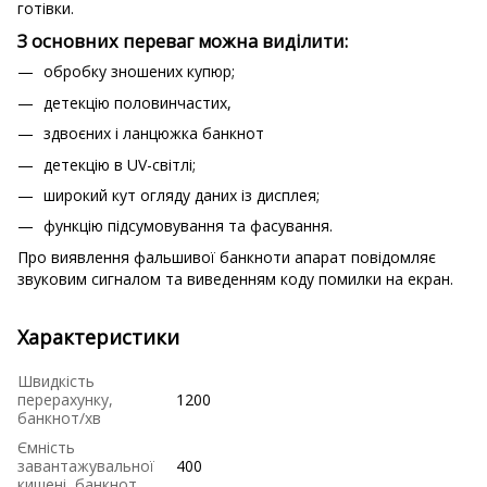
готівки.
З основних переваг можна виділити:
обробку зношених купюр;
детекцію половинчастих,
здвоєних і ланцюжка банкнот
детекцію в UV-світлі;
широкий кут огляду даних із дисплея;
функцію підсумовування та фасування.
Про виявлення фальшивої банкноти апарат повідомляє
звуковим сигналом та виведенням коду помилки на екран.
Характеристики
Швидкість
перерахунку,
1200
банкнот/хв
Ємність
завантажувальної
400
кишені, банкнот