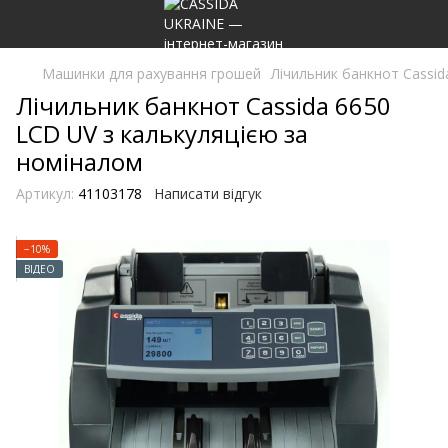
Машинки для рахування грошей
Лічильник банкнот Cassid
Лічильник банкнот Cassida 6650
LCD UV з калькуляцією за
номіналом
Артикул:
41103178
Написати відгук
−10%
ВІДЕО