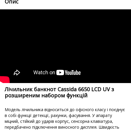
Опис
Лічильник банкнот Cassida 6650 LCD UV з
розширеним набором функцій
Модель лічильника відноситься до офісного класу і поєднує
в собі функції детекції, рахунки, фасування. У апарату
міцний, стійкий до ударів корпус, сенсорна клавіатура,
передбачено підключення виносного дисплея. Швидкість