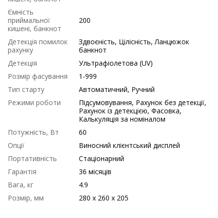
Ємність
приймальної
200
кишені, банкнот
Детекція помилок
Здвоєність, Цілісність, Ланцюжок
рахунку
банкнот
Детекція
Ультрафіолетова (UV)
Розмір фасування
1-999
Тип старту
Автоматичний, Ручний
Режими роботи
Підсумовування, Рахунок без детекції,
Рахунок із детекцією, Фасовка,
Калькуляція за номіналом
Потужність, Вт
60
Опції
Виносний клієнтський дисплей
Портативність
Стаціонарний
Гарантія
36 місяців
Вага, кг
4.9
Розмір, мм
280 х 260 х 205