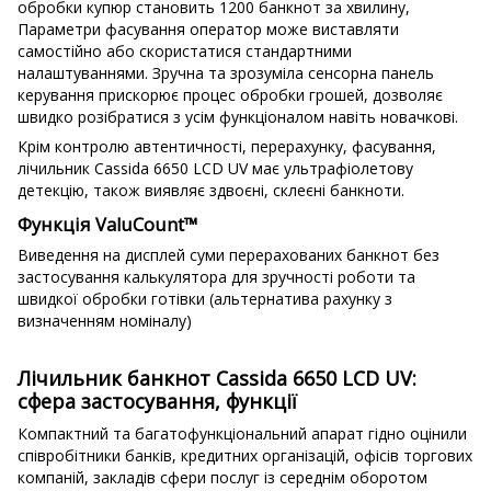
обробки купюр становить 1200 банкнот за хвилину,
Параметри фасування оператор може виставляти
самостійно або скористатися стандартними
налаштуваннями. Зручна та зрозуміла сенсорна панель
керування прискорює процес обробки грошей, дозволяє
швидко розібратися з усім функціоналом навіть новачкові.
Крім контролю автентичності, перерахунку, фасування,
лічильник Cassida 6650 LCD UV має ультрафіолетову
детекцію, також виявляє здвоєні, склеєні банкноти.
Функція ValuCount™
Виведення на дисплей суми перерахованих банкнот без
застосування калькулятора для зручності роботи та
швидкої обробки готівки (альтернатива рахунку з
визначенням номіналу)
Лічильник банкнот Cassida 6650 LCD UV:
сфера застосування, функції
Компактний та багатофункціональний апарат гідно оцінили
співробітники банків, кредитних організацій, офісів торгових
компаній, закладів сфери послуг із середнім оборотом