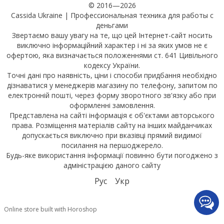
© 2016—2026
Cassida Ukraine | Профессиональная техника для работы с
деньгами
Звертаємо вашу увагу на те, що цей Інтернет-сайт носить
виключно інформаційний характер і ні за яких умов не є
офертою, яка визначається положеннями ст. 641 Цивільного
кодексу України.
Точні дані про наявність, ціни і способи придбання необхідно
дізнаватися у менеджерів магазину по телефону, запитом по
електронній пошті, через форму зворотного зв'язку або при
оформленні замовлення.
Представлена на сайті інформація є об'єктами авторського
права. Розміщення матеріалів сайту на інших майданчиках
допускається виключно при вказівці прямий видимої
посилання на першоджерело.
Будь-яке використання інформації повинно бути погоджено з
адміністрацією даного сайту
Рус
Укр
Online store built with Horoshop