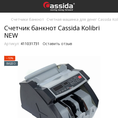
Счетчики банкнот
Счетная машинка для денег Cassida Kol
Счетчик банкнот Cassida Kolibri
NEW
Артикул:
411031731
Оставить отзыв
−10%
ВИДЕО