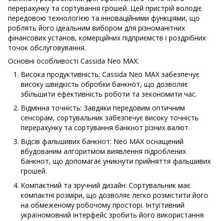
перерахунку та сортування грошей. Цей пристрій володіє
передовою технологією та інноваційними функціями, що
роблять його ідеальним вибором для різноманітних
фінансових установ, комерційних підприємств і роздрібних
точок обслуговування.
Основні особливості Cassida Neo MAX:
Висока продуктивність: Cassida Neo MAX забезпечує
високу швидкість обробки банкнот, що дозволяє
збільшити ефективність роботи та зекономити час.
Відмінна точність: Завдяки передовим оптичним
сенсорам, сортувальник забезпечує високу точність
перерахунку та сортування банкнот різних валют.
Відсів фальшивих банкнот: Neo MAX оснащений
вбудованим алгоритмом виявлення підроблених
банкнот, що допомагає уникнути прийняття фальшивих
грошей.
Компактний та зручний дизайн: Сортувальник має
компактні розміри, що дозволяє легко розмістити його
на обмеженому робочому просторі. Інтуїтивний
україномовний інтерфейс зробить його використання