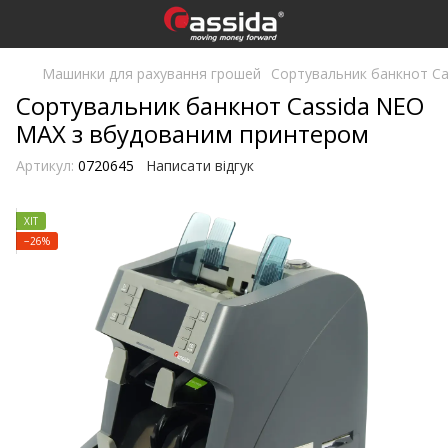
Машинки для рахування грошей
Сортувальник банкнот C
Сортувальник банкнот Cassida NEO
MAX з вбудованим принтером
Артикул:
0720645
Написати відгук
ХІТ
−26%