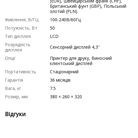
(EUR), Швейцарський франк (CHF),
Британський фунт (GBP), Польський
злотий (PLN)
Живлення, В/ГЦ
100-240В/60Гц
Потужність, Вт
50
Тип дисплея
LCD
Розрядність
Сенсорний дисплей 4,3''
дисплея
Опції
Принтер для друку, Виносний
клієнтський дисплей
Портативність
Стаціонарний
Гарантія
36 місяців
Вага, кг
7.5
Розмір, мм
380 × 260 × 320
Відгуки