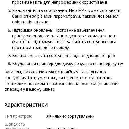
простим навіть для непрофесійних користувачів.
Різноманітність сортування: Neo MAX може сортувати
банкноти за різними параметрами, такими як номінал,
орієнтація та лице.
Підтримка оновлень: Програмне забезпечення
пристрою оновлюється, що дозволяє додавати нові
функції та підтримувати актуальність сортувальника
протягом тривалого періоду.
Велика ємність та сортування відповідно до потреб
Вбудований принтер для друку результатів перерахунку
Загалом, Cassida Neo MAX є надійним та інтуїтивно
зрозумілим інструментом для ефективного управління
готівковим потоком та забезпечення безпеки фінансових
операцій у вашому бізнесі
Характеристики
Тип пристрою
Лічильник-сортувальник
Швидкість
перерахунку,
800, 1000, 1200