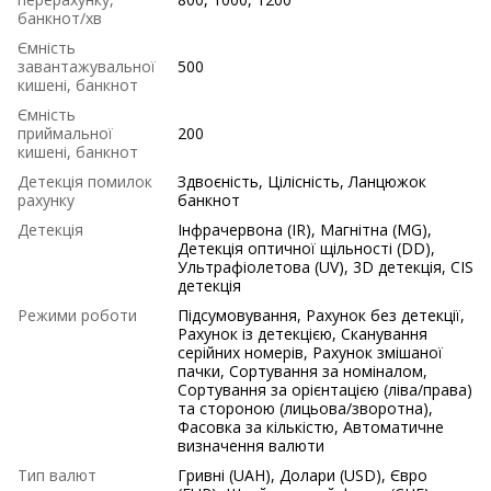
банкнот/хв
Ємність
завантажувальної
500
кишені, банкнот
Ємність
приймальної
200
кишені, банкнот
Детекція помилок
Здвоєність, Цілісність, Ланцюжок
рахунку
банкнот
Детекція
Інфрачервона (IR), Магнітна (MG),
Детекція оптичної щільності (DD),
Ультрафіолетова (UV), 3D детекція, СIS
детекція
Режими роботи
Підсумовування, Рахунок без детекції,
Рахунок із детекцією, Сканування
серійних номерів, Рахунок змішаної
пачки, Сортування за номіналом,
Сортування за орієнтацією (ліва/права)
та стороною (лицьова/зворотна),
Фасовка за кількістю, Автоматичне
визначення валюти
Тип валют
Гривні (UAH), Долари (USD), Євро