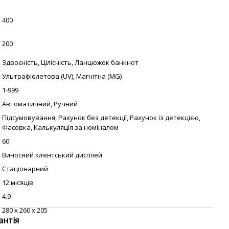
400
200
Здвоєність, Цілісність, Ланцюжок банкнот
Ультрафіолетова (UV), Магнітна (MG)
1-999
Автоматичний, Ручний
Підсумовування, Рахунок без детекції, Рахунок із детекцією,
Фасовка, Калькуляція за номіналом
60
Виносний клієнтський дисплей
Стаціонарний
12 місяців
4.9
280 х 260 х 205
антія