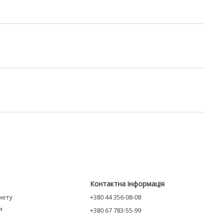
Контактна інформація
інету
+380 44 356-08-08
и
+380 67 783-55-99