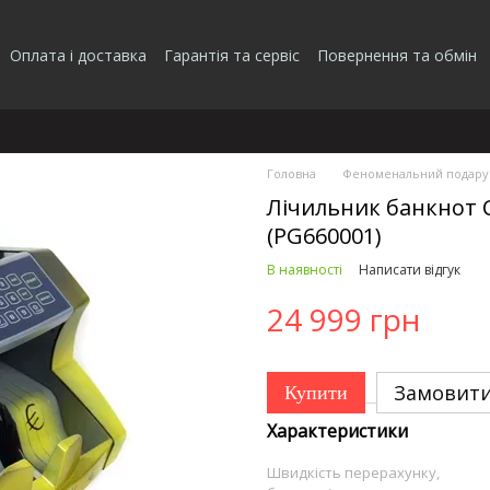
Оплата і доставка
Гарантія та сервіс
Повернення та обмін
Головна
Феноменальний подару
Лічильник банкнот 
(PG660001)
В наявності
Написати відгук
24 999 грн
Замовит
Купити
Характеристики
Швидкість перерахунку,