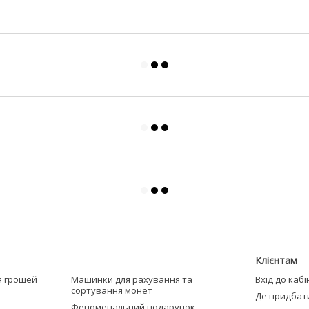
Клієнтам
я грошей
Машинки для рахування та
Вхід до каб
сортування монет
Де придбат
Феноменальний подарунок