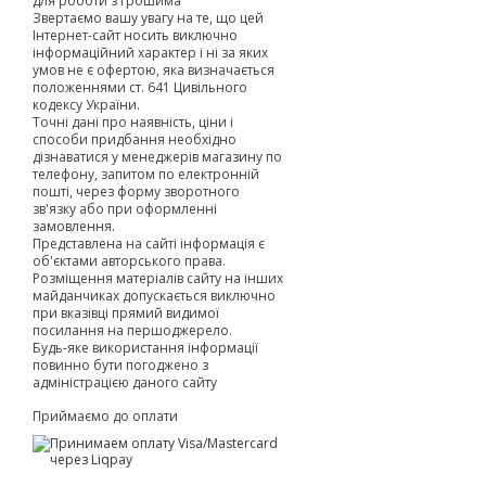
для роботи з грошима
Звертаємо вашу увагу на те, що цей
Інтернет-сайт носить виключно
інформаційний характер і ні за яких
умов не є офертою, яка визначається
положеннями ст. 641 Цивільного
кодексу України.
Точні дані про наявність, ціни і
способи придбання необхідно
дізнаватися у менеджерів магазину по
телефону, запитом по електронній
пошті, через форму зворотного
зв'язку або при оформленні
замовлення.
Представлена на сайті інформація є
об'єктами авторського права.
Розміщення матеріалів сайту на інших
майданчиках допускається виключно
при вказівці прямий видимої
посилання на першоджерело.
Будь-яке використання інформації
повинно бути погоджено з
адміністрацією даного сайту
Приймаємо до оплати