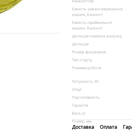
банкнот/хв
Ємність завантажувальної
кишені, банкнот
Ємність приймальної
кишені, банкнот
Детекція помилок рахунку
Детекція
Розмір фасування
Тип старту
Режими роботи
Потужність, Вт
Опції
Портативність
Гарантія
Вага, кг
Розмір, мм
Доставка
Оплата
Гар