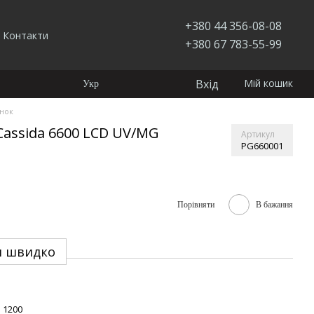
+380 44 356-08-08
Контакти
+380 67 783-55-99
Вхід
Мій кошик
Укр
нок
Cassida 6600 LCD UV/MG
Артикул
PG660001
Порівняти
В бажання
и швидко
1200