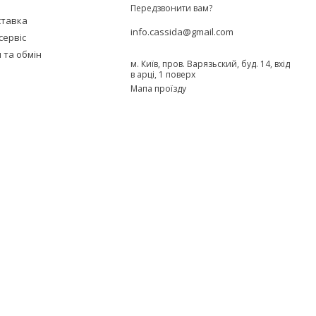
Передзвонити вам?
ставка
info.cassida@gmail.com
сервіс
 та обмін
м. Київ, пров. Варязьский, буд. 14, вхід
в арці, 1 поверх
Мапа проїзду