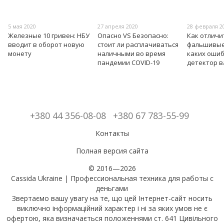
5 мая 2020
27 апреля 2020
28 февраля 2
Железные 10 гривен: НБУ
Опасно VS Безопасно:
Как отличи
вводит в оборот новую
стоит ли расплачиваться
фальшивые 
монету
наличными во время
каких оши
пандемии COVID-19
детектор 
+380 44 356-08-08
+380 67 783-55-99
Контакты
Полная версия сайта
© 2016—2026
Cassida Ukraine | Профессиональная техника для работы с
деньгами
Звертаємо вашу увагу на те, що цей Інтернет-сайт носить
виключно інформаційний характер і ні за яких умов не є
офертою, яка визначається положеннями ст. 641 Цивільного