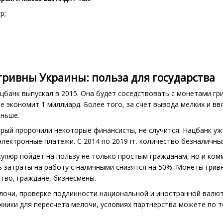
р;
ривны Украины: польза для государства
цбанк выпускал в 2015. Она будет соседствовать с монетами гр
 экономит 1 миллиард. Более того, за счет вывода мелких и вв
еньше.
рый пророчили некоторые финансисты, не случится. Нацбанк уж
электронные платежи. С 2014 по 2019 гг. количество безналичн
упюр пойдет на пользу не только простым гражданам, но и ком
рь затраты на работу с наличными снизятся на 50%. Монеты гри
ство, граждане, бизнесмены.
очи, проверке подлинности национальной и иностранной валюты
ники для пересчета мелочи, условиях партнерства можете по т