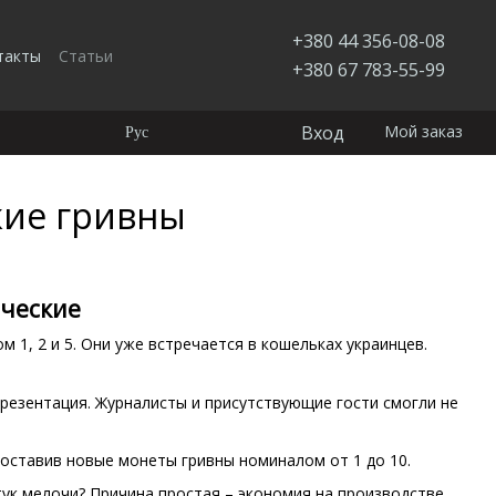
+380 44 356-08-08
такты
Статьи
+380 67 783-55-99
Вход
Мой заказ
Рус
кие гривны
ические
1, 2 и 5. Они уже встречается в кошельках украинцев.
резентация. Журналисты и присутствующие гости смогли не
 оставив новые монеты гривны номиналом от 1 до 10.
тук мелочи? Причина простая – экономия на производстве.