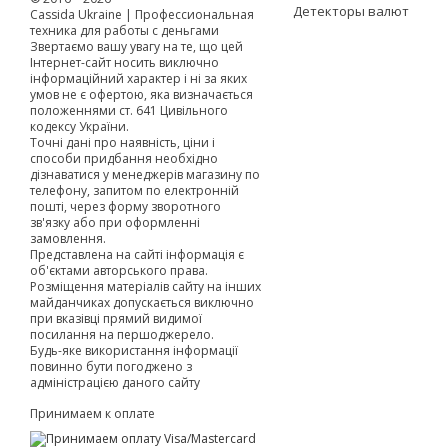
Детекторы валют
Cassida Ukraine | Профессиональная
техника для работы с деньгами
Звертаємо вашу увагу на те, що цей
Інтернет-сайт носить виключно
інформаційний характер і ні за яких
умов не є офертою, яка визначається
положеннями ст. 641 Цивільного
кодексу України.
Точні дані про наявність, ціни і
способи придбання необхідно
дізнаватися у менеджерів магазину по
телефону, запитом по електронній
пошті, через форму зворотного
зв'язку або при оформленні
замовлення.
Представлена на сайті інформація є
об'єктами авторського права.
Розміщення матеріалів сайту на інших
майданчиках допускається виключно
при вказівці прямий видимої
посилання на першоджерело.
Будь-яке використання інформації
повинно бути погоджено з
адміністрацією даного сайту
Принимаем к оплате