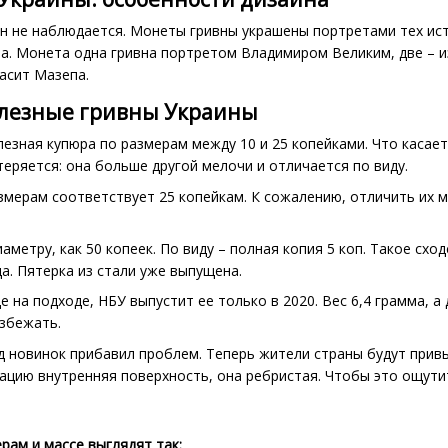
н не наблюдается. Монеты гривны украшены портретами тех ист
а. Монета одна гривна портретом Владимиром Великим, две – и
асит Мазепа.
елезные гривны Украины
езная купюра по размерам между 10 и 25 копейками. Что касае
теряется: она больше другой мелочи и отличается по виду.
мерам соответствует 25 копейкам. К сожалению, отличить их мо
аметру, как 50 копеек. По виду – полная копия 5 коп. Такое сх
а. Пятерка из стали уже выпущена.
 на подходе, НБУ выпустит ее только в 2020. Вес 6,4 грамма, 
збежать.
д новинок прибавил проблем. Теперь жители страны будут привык
ацию внутренняя поверхность, она ребристая. Чтобы это ощути
рам и массе выглядят так: