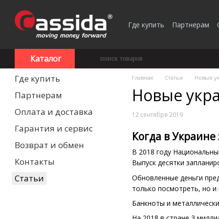
Перейти к основному контенту
Где купить
Партнерам
Каталог
Где купить
Главная
Статьи
Новые у
Новые укра
Партнерам
Оплата и доставка
12 сентября 2019
Гарантия и сервис
Когда в Украине
Возврат и обмен
В 2018 году Национальны
Контакты
Выпуск десятки запланиро
Статьи
Обновленные деньги пред
только посмотреть, но и
Банкноты и металлически
На 2018 в стране 3 милли