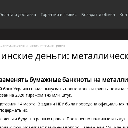
Оплата и доставка
Гарантия и сервис
Возврат и обмен
Кон
краинские деньги: металлические гривны
инские деньги: металличес
 заменять бумажные банкноты на металл
й банк Украины начал выпускать новые монеты гривны номиналом 
ван на 2020 тиражом 145 млн. штук.
ставили 14 марта. В здании НБУ была проведена официальная п
 подержать их.
е деньги будут на равных правах. Постепенно наличные изымут,
арда купюр. Возникает разумный вопрос – зачем еще 150 млн. ш