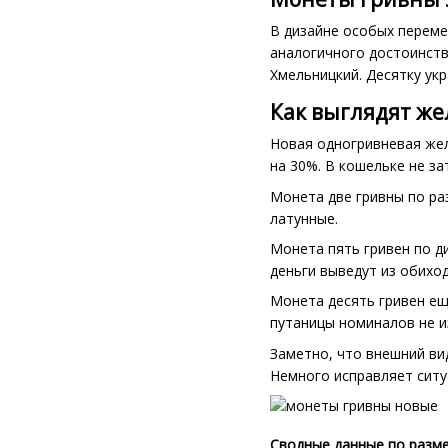
В дизайне особых переме
аналогичного достоинств
Хмельницкий. Десятку укр
Как выглядят ж
Новая одногривневая жел
на 30%. В кошельке не за
Монета две гривны по раз
латунные.
Монета пять гривен по ди
деньги выведут из обиход
Монета десять гривен еще
путаницы номиналов не и
Заметно, что внешний ви
Немного исправляет ситу
Сводные данные по разме