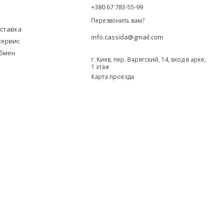
+380 67 783-55-99
Перезвонить вам?
оставка
info.cassida@gmail.com
сервис
обмен
г. Киев, пер. Варягский, 14, вход в арке,
1 этаж
Карта проезда