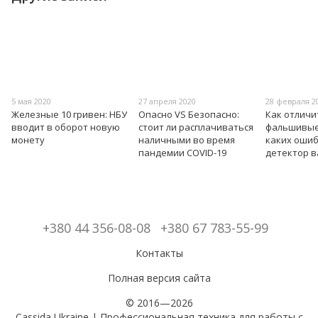
5 мая 2020
27 апреля 2020
28 февраля 2
Железные 10 гривен: НБУ
Опасно VS Безопасно:
Как отличи
вводит в оборот новую
стоит ли расплачиваться
фальшивые 
монету
наличными во время
каких оши
пандемии COVID-19
детектор 
+380 44 356-08-08
+380 67 783-55-99
Контакты
Полная версия сайта
© 2016—2026
Cassida Ukraine | Профессиональная техника для работы с