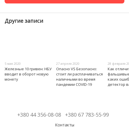
Другие записи
5 мая 2020
27 апреля 2020
28 февраля 2
Железные 10 гривен: НБУ
Опасно VS Безопасно:
Как отличи
вводит в оборот новую
стоит ли расплачиваться
фальшивые 
монету
наличными во время
каких оши
пандемии COVID-19
детектор 
+380 44 356-08-08
+380 67 783-55-99
Контакты