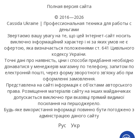
Полная версия сайта
© 2016—2026
Cassida Ukraine | Профессиональная техника для работы с
деньгами
Звертаємо вашу увагу на те, що цей Інтернет-сайт носить
виключно інформаційний характер і ні за яких умов не є
офертою, яка визначається положеннями ст. 641 Цивільного
кодексу України.
Точні дані про наявність, ціни і способи придбання необхідно
дізнаватися у менеджерів магазину по телефону, запитом по
електронній пошті, через форму зворотного зв'язку або при
оформленні замовлення.
Представлена на сайті інформація є об'єктами авторського
права. Розміщення матеріалів сайту на інших майданчиках
допускається виключно при вказівці прямий видимої
посилання на першоджерело.
Будь-яке використання інформації повинно бути погоджено з
адміністрацією даного сайту
Рус
Укр