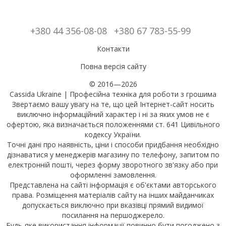
+380 44 356-08-08
+380 67 783-55-99
Контакти
Повна версія сайту
© 2016—2026
Cassida Ukraine | Професійна техніка для роботи з грошима
Звертаємо вашу увагу на те, що цей Інтернет-сайт носить
виключно інформаційний характер і ні за яких умов не є
офертою, яка визначається положеннями ст. 641 Цивільного
кодексу України.
Точні дані про наявність, ціни і способи придбання необхідно
дізнаватися у менеджерів магазину по телефону, запитом по
електронній пошті, через форму зворотного зв'язку або при
оформленні замовлення.
Представлена на сайті інформація є об'єктами авторського
права. Розміщення матеріалів сайту на інших майданчиках
допускається виключно при вказівці прямий видимої
посилання на першоджерело.
Будь-яке використання інформації повинно бути погоджено з