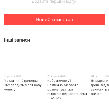
Додайте перший відгук
Новий коментар
Інші записи
5 травня 2020
27 квітня 2020
28 лютого 20
Металічні 10 гривень:
Небезпечно VS
Як відрізн
НБУ вводить в обіг нову
Безпечно: чи варто
гроші: від 
монету
розплачуватися
захистить 
готівкою під час пандемії
валют
COVID-19