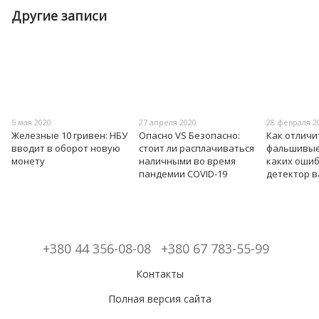
Другие записи
5 мая 2020
27 апреля 2020
28 февраля 2
Железные 10 гривен: НБУ
Опасно VS Безопасно:
Как отличи
вводит в оборот новую
стоит ли расплачиваться
фальшивые 
монету
наличными во время
каких оши
пандемии COVID-19
детектор 
+380 44 356-08-08
+380 67 783-55-99
Контакты
Полная версия сайта