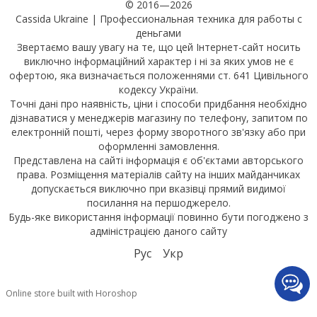
© 2016—2026
Cassida Ukraine | Профессиональная техника для работы с
деньгами
Звертаємо вашу увагу на те, що цей Інтернет-сайт носить
виключно інформаційний характер і ні за яких умов не є
офертою, яка визначається положеннями ст. 641 Цивільного
кодексу України.
Точні дані про наявність, ціни і способи придбання необхідно
дізнаватися у менеджерів магазину по телефону, запитом по
електронній пошті, через форму зворотного зв'язку або при
оформленні замовлення.
Представлена на сайті інформація є об'єктами авторського
права. Розміщення матеріалів сайту на інших майданчиках
допускається виключно при вказівці прямий видимої
посилання на першоджерело.
Будь-яке використання інформації повинно бути погоджено з
адміністрацією даного сайту
Рус
Укр
Online store built with Horoshop
Widget.html Відображається "Widget.html".