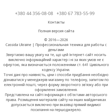
+380 44 356-08-08
+380 67 783-55-99
Контакты
Полная версия сайта
© 2016—2026
Cassida Ukraine | Профессиональная техника для работы с
деньгами
Звертаємо вашу увагу на те, що цей Інтернет-сайт носить
виключно інформаційний характер і ні за яких умов не є
офертою, яка визначається положеннями ст. 641 Цивільного
кодексу України.
Точні дані про наявність, ціни і способи придбання необхідно
дізнаватися у менеджерів магазину по телефону, запитом по
електронній пошті, через форму зворотного зв'язку або при
оформленні замовлення.
Представлена на сайті інформація є об'єктами авторського
права. Розміщення матеріалів сайту на інших майданчиках
допускається виключно при вказівці прямий видимої
посилання на першоджерело.