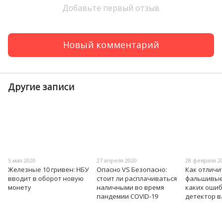
Добавьте первый отзыв
Новый комментарий
Другие записи
5 мая 2020
27 апреля 2020
28 февраля 2
Железные 10 гривен: НБУ
Опасно VS Безопасно:
Как отличи
вводит в оборот новую
стоит ли расплачиваться
фальшивые 
монету
наличными во время
каких оши
пандемии COVID-19
детектор 