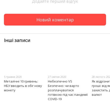
Додайте перший відгук
Новий коментар
Інші записи
5 травня 2020
27 квітня 2020
28 лютого 20
Металічні 10 гривень:
Небезпечно VS
Як відрізн
НБУ вводить в обіг нову
Безпечно: чи варто
гроші: від 
монету
розплачуватися
захистить 
готівкою під час пандемії
валют
COVID-19