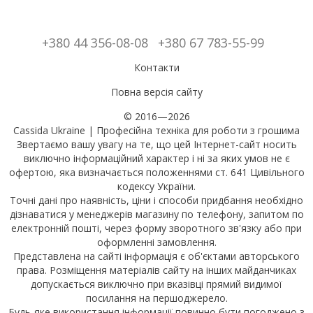
+380 44 356-08-08
+380 67 783-55-99
Контакти
Повна версія сайту
© 2016—2026
Cassida Ukraine | Професійна техніка для роботи з грошима
Звертаємо вашу увагу на те, що цей Інтернет-сайт носить
виключно інформаційний характер і ні за яких умов не є
офертою, яка визначається положеннями ст. 641 Цивільного
кодексу України.
Точні дані про наявність, ціни і способи придбання необхідно
дізнаватися у менеджерів магазину по телефону, запитом по
електронній пошті, через форму зворотного зв'язку або при
оформленні замовлення.
Представлена на сайті інформація є об'єктами авторського
права. Розміщення матеріалів сайту на інших майданчиках
допускається виключно при вказівці прямий видимої
посилання на першоджерело.
Будь-яке використання інформації повинно бути погоджено з