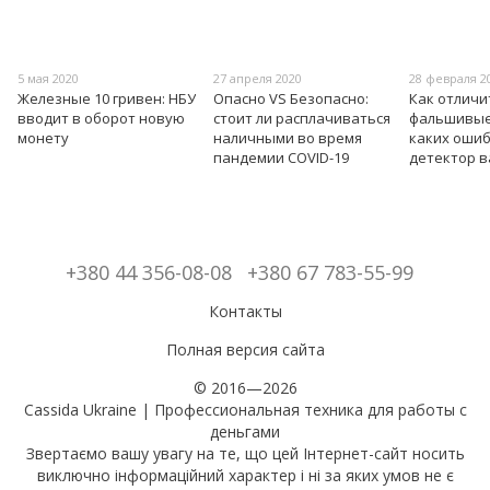
5 мая 2020
27 апреля 2020
28 февраля 2
Железные 10 гривен: НБУ
Опасно VS Безопасно:
Как отличи
вводит в оборот новую
стоит ли расплачиваться
фальшивые 
монету
наличными во время
каких оши
пандемии COVID-19
детектор 
+380 44 356-08-08
+380 67 783-55-99
Контакты
Полная версия сайта
© 2016—2026
Cassida Ukraine | Профессиональная техника для работы с
деньгами
Звертаємо вашу увагу на те, що цей Інтернет-сайт носить
виключно інформаційний характер і ні за яких умов не є