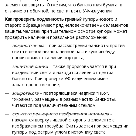
элементов защиты. Отметим, что банкнотная бумага, в
отличие от обычной, не светиться в УФ-излучении.
Как проверить подлинность гривны?
Купюрынового и
старого образца имеют ряд человекочитаемых элементов
защиты. Человек при тщательном осмотре купюры может
проверить наличие и правильное расположение:
водяного знака
– при рассмотрении банкноты против
света в левой незаполненной части купюры будут
прорисовываться линии портрета;
защитной линии
– также прорисовывается в при
воздействии света и находится левее от центра
банкноты. При проверке УФ-излучением имеет
характерное свечение;
микротекста
– повторяющиеся надписи “НБУ”,
“Украина”, размещены в разных частях банкноты,
читаются под увеличительным стеклом;
скрытого рельефного изображения номинала
–
находится вверху лицевой стороны в элементе с
изображением трезубца. Считывается при размещении
купюры под острым углом к источнику света;