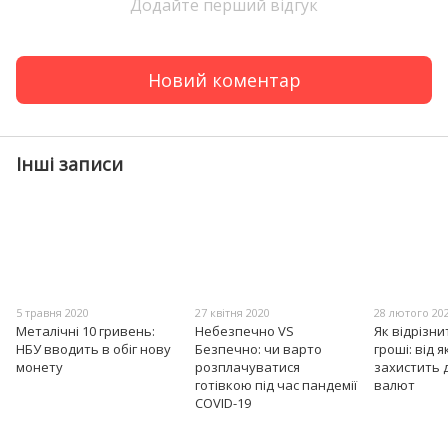
Додайте перший відгук
Новий коментар
Інші записи
5 травня 2020
27 квітня 2020
28 лютого 20
Металічні 10 гривень:
Небезпечно VS
Як відрізн
НБУ вводить в обіг нову
Безпечно: чи варто
гроші: від 
монету
розплачуватися
захистить 
готівкою під час пандемії
валют
COVID-19