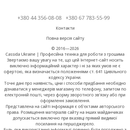
+380 44 356-08-08
+380 67 783-55-99
Контакти
Повна версія сайту
© 2016—2026
Cassida Ukraine | Професійна техніка для роботи з грошима
Звертаємо вашу увагу на те, що цей Інтернет-сайт носить
виключно інформаційний характер і ні за яких умов не є
офертою, яка визначається положеннями ст. 641 Цивільного
кодексу України.
Точні дані про наявність, ціни і способи придбання необхідно
дізнаватися у менеджерів магазину по телефону, запитом по
електронній пошті, через форму зворотного зв'язку або при
оформленні замовлення.
Представлена на сайті інформація є об'єктами авторського
права. Розміщення матеріалів сайту на інших майданчиках
допускається виключно при вказівці прямий видимої
посилання на першоджерело.
Будь-яке використання інформації повинно бути погоджено з